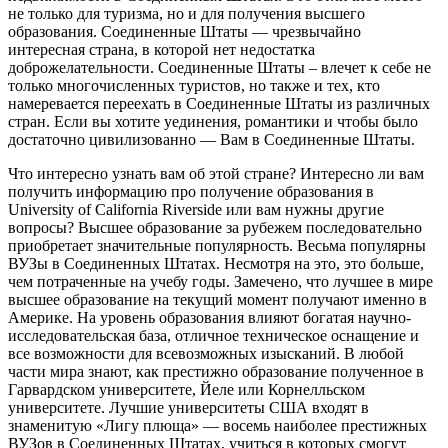
не только для туризма, но и для получения высшего
образования. Соединенные Штаты — чрезвычайно
интересная страна, в которой нет недостатка
доброжелательности. Соединенные Штаты – влечет к себе не
только многочисленных туристов, но также и тех, кто
намеревается переехать в Соединенные Штаты из различных
стран. Если вы хотите уединения, романтики и чтобы было
достаточно цивилизованно — Вам в Соединенные Штаты.
Что интересно узнать вам об этой стране? Интересно ли вам
получить информацию про получение образования в
University of California Riverside или вам нужны другие
вопросы? Высшее образование за рубежем последовательно
приобретает значительные популярность. Весьма популярны
ВУЗы в Соединенных Штатах. Несмотря на это, это больше,
чем потраченные на учебу годы. Замечено, что лучшее в мире
высшее образование на текущий момент получают именно в
Америке. На уровень образования влияют богатая научно-
исследовательская база, отличное техническое оснащение и
все возможности для всевозможных изысканий. В любой
части мира знают, как престижно образование полученное в
Гарвардском университете, Йеле или Корнелльском
университете. Лучшие университеты США входят в
знаменитую «Лигу плюща» — восемь наиболее престижных
ВУЗов в Соединенных Штатах, учиться в которых смогут