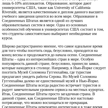
лишь 6-10% аппликантов. Образование, которое дают
университеты США, такие как University of California
Riverside, является качественным и диплом данного высшего
учебного заведения ценится во всем мире. Образование в
Соединенных Штатах является одной из лучших
образовательных систем в мире. Одна из основных
особенностей обучения в университетах США состоит в том,
что студенты самостоятельно выбирают необходимые им
курсы.
Широко распространено мнение, что самое идеальное время
для того чтобы посетить сюда, безусловно, приходится на
конец весны и продолжается до начала осени. Соединенные
Штаты – одна из интереснейших стран в мире. Особую
популярность данной стране, безусловно, принесли замки,
которые находятся в столице. Например, в Нью-Йорке следует
посетить Музей Соломона Гуггенхайма, где туристам
предлагают увидеть работы Серова. Но Музей Соломона
Гуггенхайма далеко не единственный музей в Нью-Йорке.
Соединенные Штаты всегда радостно встречает туристов и
радует замечательным уровнем сервиса на местных курортах.
Итак, Соединенные Штаты просто загадочная страна. В
данной стране, как Соединенные Штаты все настолько
потрясающе, что можно восхищаться не прекращая.
Соединенные Штаты невероятно интересная и в тоже время