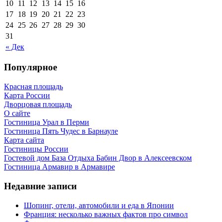
10
11
12
13
14
15
16
17
18
19
20
21
22
23
24
25
26
27
28
29
30
31
« Дек
Популярное
Красная площадь
Карта России
Дворцовая площадь
О сайте
Гостиница Урал в Перми
Гостиница Пять Чудес в Барнауле
Карта сайта
Гостиницы России
Гостевой дом База Отдыха Бабин Двор в Алексеевском
Гостиница Армавир в Армавире
Недавние записи
Шопинг, отели, автомобили и еда в Японии
Франция: несколько важных фактов про символ