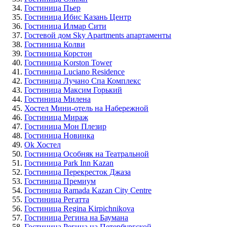
Гостиница Пьер
Гостиница Ибис Казань Центр
Гостиница Илмар Сити
Гостевой дом Sky Apartments апартаменты
Гостиница Колви
Гостиница Корстон
Гостиница Korston Tower
Гостиница Luciano Residence
Гостиница Лучано Спа Комплекс
Гостиница Максим Горький
Гостиница Милена
Хостел Мини-отель на Набережной
Гостиница Мираж
Гостиница Мон Плезир
Гостиница Новинка
Ok Хостел
Гостиница Особняк на Театральной
Гостиница Park Inn Kazan
Гостиница Перекресток Джаза
Гостиница Премиум
Гостиница Ramada Kazan City Centre
Гостиница Регатта
Гостиница Regina Kirpichnikova
Гостиница Регина на Баумана
Гостиница Регина на Петербургской