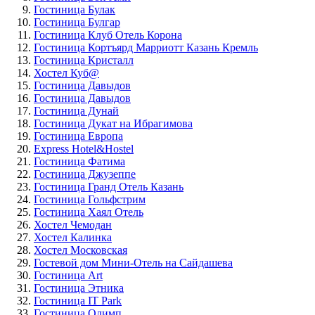
Гостиница Булак
Гостиница Булгар
Гостиница Клуб Отель Корона
Гостиница Кортъярд Марриотт Казань Кремль
Гостиница Кристалл
Хостел Куб@
Гостиница Давыдов
Гостиница Давыдов
Гостиница Дунай
Гостиница Дукат на Ибрагимова
Гостиница Европа
Express Hotel&Hostel
Гостиница Фатима
Гостиница Джузеппе
Гостиница Гранд Отель Казань
Гостиница Гольфстрим
Гостиница Хаял Отель
Хостел Чемодан
Хостел Калинка
Хостел Московская
Гостевой дом Мини-Отель на Сайдашева
Гостиница Art
Гостиница Этника
Гостиница IT Park
Гостиница Олимп