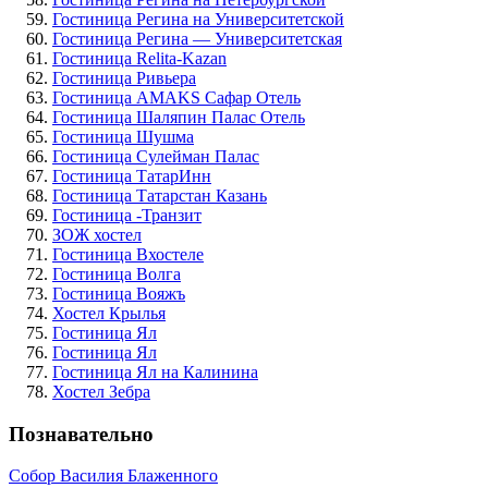
Гостиница Регина на Университетской
Гостиница Регина — Университетская
Гостиница Relita-Kazan
Гостиница Ривьера
Гостиница AMAKS Сафар Отель
Гостиница Шаляпин Палас Отель
Гостиница Шушма
Гостиница Сулейман Палас
Гостиница ТатарИнн
Гостиница Татарстан Казань
Гостиница -Транзит
ЗОЖ хостел
Гостиница Вхостеле
Гостиница Волга
Гостиница Вояжъ
Хостел Крылья
Гостиница Ял
Гостиница Ял
Гостиница Ял на Калинина
Хостел Зебра
Познавательно
Собор Василия Блаженного