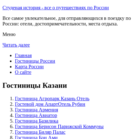
Студеная история - все о путешествиях по России
Все самое увлекательное, для отправляющихся в поездку по
России: отели, достопримечательности, места отдыха.
Меню
Читать далее
Главная
Гостиницы России
Карта России
О сайте
Гостиницы Казани
Гостиница Агропарк Казань Отель
Гостевой дом АпартОтель Рубин
Гостиница Армения
Гостиница Авиатор
Гостиница Базилика
Гостиница Берисон Парижской Коммуны
Гостиница Биляр Палас
Гостиница Бон Ами