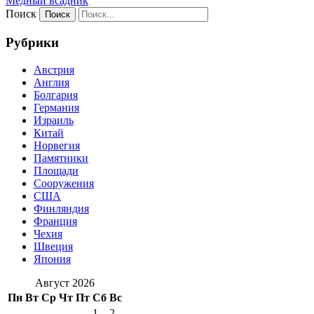
Медный всадник
Поиск
Рубрики
Австрия
Англия
Болгария
Германия
Израиль
Китай
Норвегия
Памятники
Площади
Сооружения
США
Финляндия
Франция
Чехия
Швеция
Япония
Август 2026
Пн
Вт
Ср
Чт
Пт
Сб
Вс
1
2