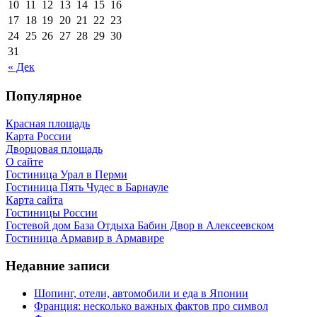
10
11
12
13
14
15
16
17
18
19
20
21
22
23
24
25
26
27
28
29
30
31
« Дек
Популярное
Красная площадь
Карта России
Дворцовая площадь
О сайте
Гостиница Урал в Перми
Гостиница Пять Чудес в Барнауле
Карта сайта
Гостиницы России
Гостевой дом База Отдыха Бабин Двор в Алексеевском
Гостиница Армавир в Армавире
Недавние записи
Шопинг, отели, автомобили и еда в Японии
Франция: несколько важных фактов про символ