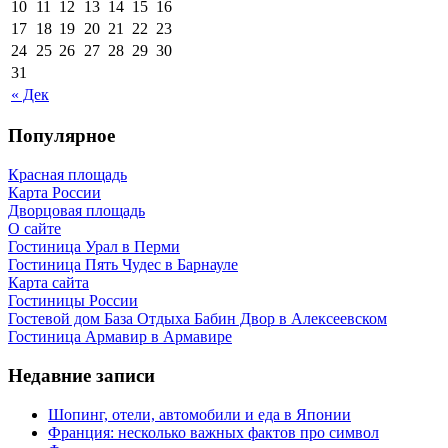
10
11
12
13
14
15
16
17
18
19
20
21
22
23
24
25
26
27
28
29
30
31
« Дек
Популярное
Красная площадь
Карта России
Дворцовая площадь
О сайте
Гостиница Урал в Перми
Гостиница Пять Чудес в Барнауле
Карта сайта
Гостиницы России
Гостевой дом База Отдыха Бабин Двор в Алексеевском
Гостиница Армавир в Армавире
Недавние записи
Шопинг, отели, автомобили и еда в Японии
Франция: несколько важных фактов про символ