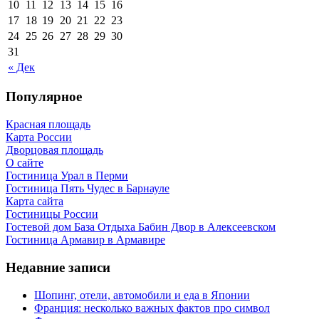
10
11
12
13
14
15
16
17
18
19
20
21
22
23
24
25
26
27
28
29
30
31
« Дек
Популярное
Красная площадь
Карта России
Дворцовая площадь
О сайте
Гостиница Урал в Перми
Гостиница Пять Чудес в Барнауле
Карта сайта
Гостиницы России
Гостевой дом База Отдыха Бабин Двор в Алексеевском
Гостиница Армавир в Армавире
Недавние записи
Шопинг, отели, автомобили и еда в Японии
Франция: несколько важных фактов про символ