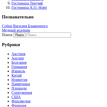
Гостиница Триумф
Гостиница X.O. Hotel
Познавательно
Собор Василия Блаженного
Медный всадник
Поиск
Рубрики
Австрия
Англия
Болгария
Германия
Израиль
Китай
Норвегия
Памятники
Площади
Сооружения
США
Финляндия
Франция