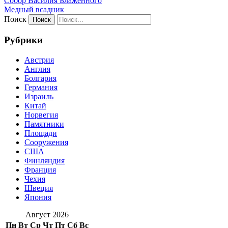
Собор Василия Блаженного
Медный всадник
Поиск
Рубрики
Австрия
Англия
Болгария
Германия
Израиль
Китай
Норвегия
Памятники
Площади
Сооружения
США
Финляндия
Франция
Чехия
Швеция
Япония
Август 2026
Пн
Вт
Ср
Чт
Пт
Сб
Вс