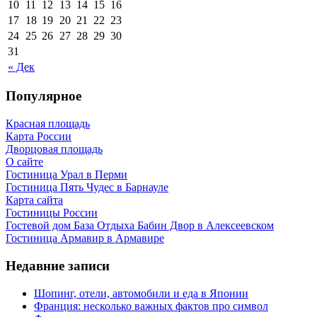
10
11
12
13
14
15
16
17
18
19
20
21
22
23
24
25
26
27
28
29
30
31
« Дек
Популярное
Красная площадь
Карта России
Дворцовая площадь
О сайте
Гостиница Урал в Перми
Гостиница Пять Чудес в Барнауле
Карта сайта
Гостиницы России
Гостевой дом База Отдыха Бабин Двор в Алексеевском
Гостиница Армавир в Армавире
Недавние записи
Шопинг, отели, автомобили и еда в Японии
Франция: несколько важных фактов про символ