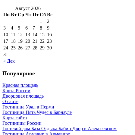
Август 2026
Пн
Вт
Ср
Чт
Пт
Сб
Вс
1
2
3
4
5
6
7
8
9
10
11
12
13
14
15
16
17
18
19
20
21
22
23
24
25
26
27
28
29
30
31
« Дек
Популярное
Красная площадь
Карта России
Дворцовая площадь
О сайте
Гостиница Урал в Перми
Гостиница Пять Чудес в Барнауле
Карта сайта
Гостиницы России
Гостевой дом База Отдыха Бабин Двор в Алексеевском
Гостиница Армавир в Армавире