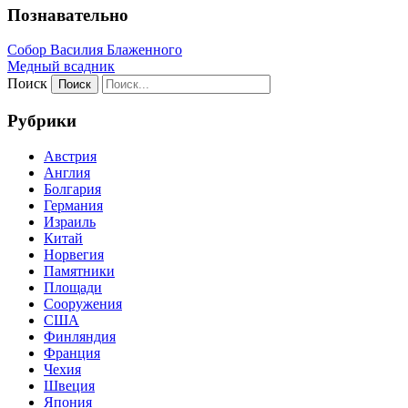
Познавательно
Собор Василия Блаженного
Медный всадник
Поиск
Рубрики
Австрия
Англия
Болгария
Германия
Израиль
Китай
Норвегия
Памятники
Площади
Сооружения
США
Финляндия
Франция
Чехия
Швеция
Япония