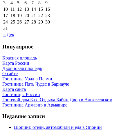
3
4
5
6
7
8
9
10
11
12
13
14
15
16
17
18
19
20
21
22
23
24
25
26
27
28
29
30
31
« Дек
Популярное
Красная площадь
Карта России
Дворцовая площадь
О сайте
Гостиница Урал в Перми
Гостиница Пять Чудес в Барнауле
Карта сайта
Гостиницы России
Гостевой дом База Отдыха Бабин Двор в Алексеевском
Гостиница Армавир в Армавире
Недавние записи
Шопинг, отели, автомобили и еда в Японии