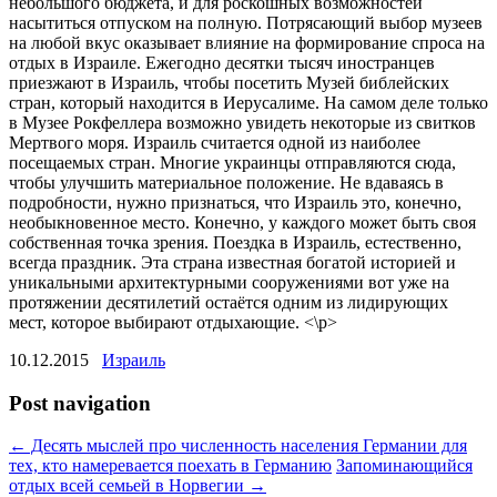
небольшого бюджета, и для роскошных возможностей
насытиться отпуском на полную. Потрясающий выбор музеев
на любой вкус оказывает влияние на формирование спроса на
отдых в Израиле. Ежегодно десятки тысяч иностранцев
приезжают в Израиль, чтобы посетить Музей библейских
стран, который находится в Иерусалиме. На самом деле только
в Музее Рокфеллера возможно увидеть некоторые из свитков
Мертвого моря. Израиль считается одной из наиболее
посещаемых стран. Многие украинцы отправляются сюда,
чтобы улучшить материальное положение. Не вдаваясь в
подробности, нужно признаться, что Израиль это, конечно,
необыкновенное место. Конечно, у каждого может быть своя
собственная точка зрения. Поездка в Израиль, естественно,
всегда праздник. Эта страна известная богатой историей и
уникальными архитектурными сооружениями вот уже на
протяжении десятилетий остаётся одним из лидирующих
мест, которое выбирают отдыхающие. <\p>
10.12.2015
Израиль
Post navigation
←
Десять мыслей про численность населения Германии для
тех, кто намеревается поехать в Германию
Запоминающийся
отдых всей семьей в Норвегии
→