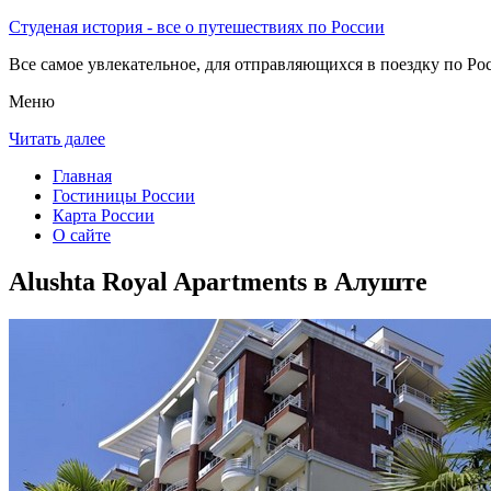
Студеная история - все о путешествиях по России
Все самое увлекательное, для отправляющихся в поездку по Рос
Меню
Читать далее
Главная
Гостиницы России
Карта России
О сайте
Alushta Royal Apartments в Алуште