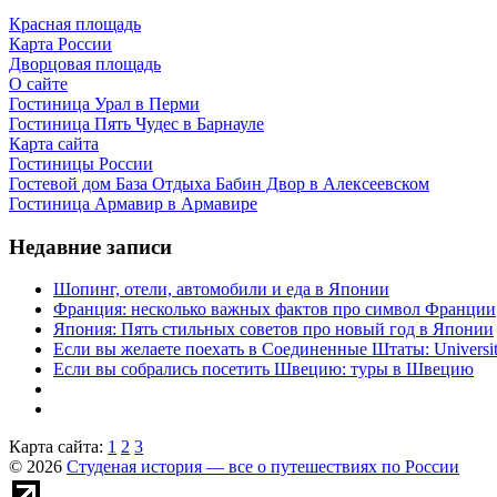
Красная площадь
Карта России
Дворцовая площадь
О сайте
Гостиница Урал в Перми
Гостиница Пять Чудес в Барнауле
Карта сайта
Гостиницы России
Гостевой дом База Отдыха Бабин Двор в Алексеевском
Гостиница Армавир в Армавире
Недавние записи
Шопинг, отели, автомобили и еда в Японии
Франция: несколько важных фактов про символ Франции
Япония: Пять стильных советов про новый год в Японии
Если вы желаете поехать в Соединенные Штаты: University 
Если вы собрались посетить Швецию: туры в Швецию
Карта сайта:
1
2
3
© 2026
Студеная история — все о путешествиях по России