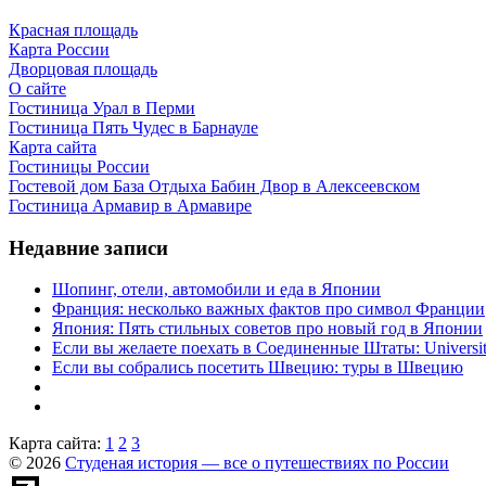
Красная площадь
Карта России
Дворцовая площадь
О сайте
Гостиница Урал в Перми
Гостиница Пять Чудес в Барнауле
Карта сайта
Гостиницы России
Гостевой дом База Отдыха Бабин Двор в Алексеевском
Гостиница Армавир в Армавире
Недавние записи
Шопинг, отели, автомобили и еда в Японии
Франция: несколько важных фактов про символ Франции
Япония: Пять стильных советов про новый год в Японии
Если вы желаете поехать в Соединенные Штаты: University 
Если вы собрались посетить Швецию: туры в Швецию
Карта сайта:
1
2
3
© 2026
Студеная история — все о путешествиях по России