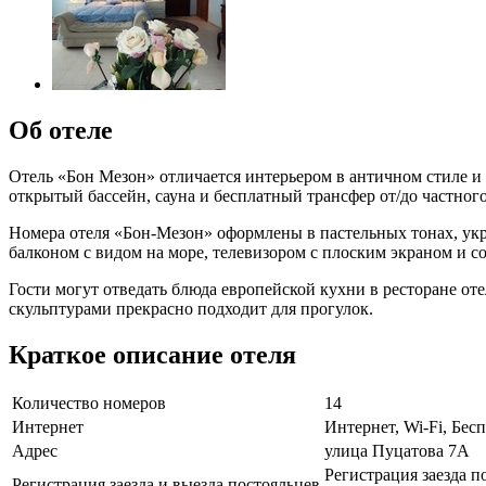
Об отеле
Отель «Бон Мезон» отличается интерьером в античном стиле и 
открытый бассейн, сауна и бесплатный трансфер от/до частног
Номера отеля «Бон-Мезон» оформлены в пастельных тонах, ук
балконом с видом на море, телевизором с плоским экраном и 
Гости могут отведать блюда европейской кухни в ресторане о
скульптурами прекрасно подходит для прогулок.
Краткое описание отеля
Количество номеров
14
Интернет
Интернет, Wi-Fi, Бе
Адрес
улица Пуцатова 7A
Регистрация заезда по
Регистрация заезда и выезда постояльцев