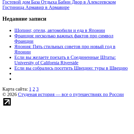
Гостевой дом База Отдыха Бабин Двор в Алексеевском
Гостиница Армавир в Армавире
Недавние записи
Шопинг, отели, автомобили и еда в Японии
Франция: несколько важных фактов про символ
Франции
Япония: Пять стильных советов про новый год в
Японии
Если вы желаете поехать в Соединенные Штаты:
University of California Riverside
Если вы собрались посетить Швецию: туры в Швецию
Карта сайта:
1
2
3
© 2026
Студеная история — все о путешествиях по России