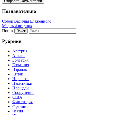
Познавательно
Собор Василия Блаженного
Медный всадник
Поиск
Рубрики
Австрия
Англия
Болгария
Германия
Израиль
Китай
Норвегия
Памятники
Площади
Сооружения
США
Финляндия
Франция
Чехия