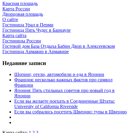
Красная площадь
Карта России
Дворцовая площадь
О сайте
Гостиница Урал в Перми
Гостиница Пять Чудес в Барнауле
Карта сайта
Гостиницы России
Гостевой дом База Отдыха Бабин Двор в Алексеевском
Гостиница Армавир в Армавире
Недавние записи
Шопинг, отели, автомобили и еда в Японии
Франция: несколько важных фактов про символ
Франции
Япония: Пять стильных советов про новый год в
Японии
Если вы желаете поехать в Соединенные Штаты:
University of California Riverside
Если вы собрались посетить Швецию: туры в Швецию
Карта сайта:
1
2
3