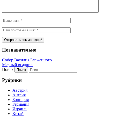
Познавательно
Собор Василия Блаженного
Медный всадник
Поиск
Рубрики
Австрия
Англия
Болгария
Германия
Израиль
Китай