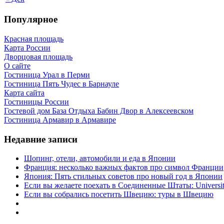
Популярное
Красная площадь
Карта России
Дворцовая площадь
О сайте
Гостиница Урал в Перми
Гостиница Пять Чудес в Барнауле
Карта сайта
Гостиницы России
Гостевой дом База Отдыха Бабин Двор в Алексеевском
Гостиница Армавир в Армавире
Недавние записи
Шопинг, отели, автомобили и еда в Японии
Франция: несколько важных фактов про символ Франции
Япония: Пять стильных советов про новый год в Японии
Если вы желаете поехать в Соединенные Штаты: University 
Если вы собрались посетить Швецию: туры в Швецию