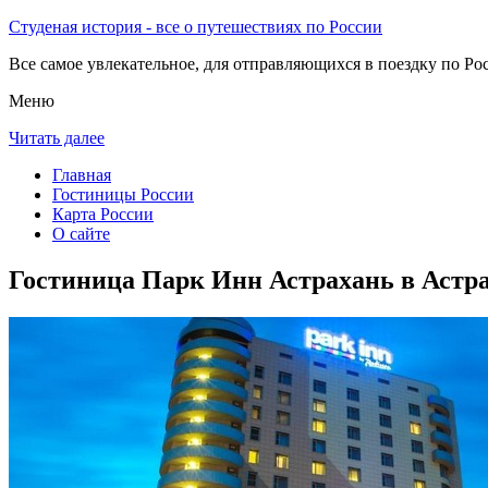
Студеная история - все о путешествиях по России
Все самое увлекательное, для отправляющихся в поездку по Рос
Меню
Читать далее
Главная
Гостиницы России
Карта России
О сайте
Гостиница Парк Инн Астрахань в Астр