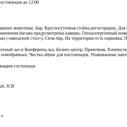
остояльцев до 12:00
ашние животные, Бар, Круглосуточная стойка регистрации, Для 
аненения багажа предусмотрены камеры, Гипоаллергенный номер
ан («шведский стол»), Снэк-бар, На территории есть парковка, 
етный зал и Конференц-зал, Бизнес-центр, Прачечная, Химчистка,
новобрачных, Чистка обуви для постояльцев, Упакованные ланчи
ужащим гостиницы
lub, JCB
ы
*