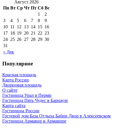
Август 2026
Пн
Вт
Ср
Чт
Пт
Сб
Вс
1
2
3
4
5
6
7
8
9
10
11
12
13
14
15
16
17
18
19
20
21
22
23
24
25
26
27
28
29
30
31
« Дек
Популярное
Красная площадь
Карта России
Дворцовая площадь
О сайте
Гостиница Урал в Перми
Гостиница Пять Чудес в Барнауле
Карта сайта
Гостиницы России
Гостевой дом База Отдыха Бабин Двор в Алексеевском
Гостиница Армавир в Армавире