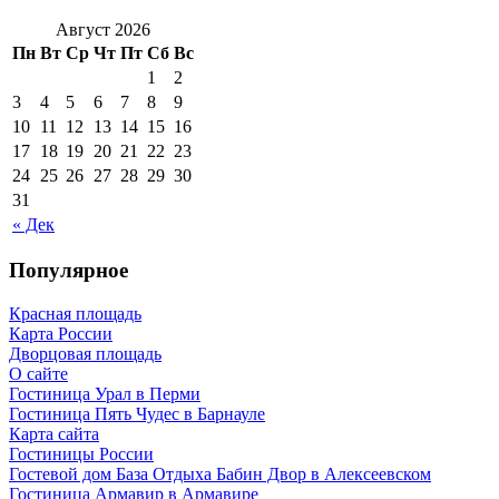
Август 2026
Пн
Вт
Ср
Чт
Пт
Сб
Вс
1
2
3
4
5
6
7
8
9
10
11
12
13
14
15
16
17
18
19
20
21
22
23
24
25
26
27
28
29
30
31
« Дек
Популярное
Красная площадь
Карта России
Дворцовая площадь
О сайте
Гостиница Урал в Перми
Гостиница Пять Чудес в Барнауле
Карта сайта
Гостиницы России
Гостевой дом База Отдыха Бабин Двор в Алексеевском
Гостиница Армавир в Армавире