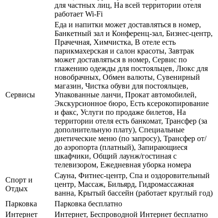
для частных лиц, На всей территории отеля
работает Wi-Fi
Еда и напитки может доставляться в номер,
Банкетный зал и Конференц-зал, Бизнес-центр,
Прачечная, Химчистка, В отеле есть
парикмахерская и салон красоты, Завтрак
может доставляться в номер, Сервис по
глажению одежды для постояльцев, Люкс для
новобрачных, Обмен валюты, Сувенирный
магазин, Чистка обуви для постояльцев,
Сервисы
Упакованные ланчи, Прокат автомобилей,
Экскурсионное бюро, Есть ксерокопирование
и факс, Услуги по продаже билетов, На
территории отеля есть банкомат, Трансфер (за
дополнительную плату), Специальные
диетические меню (по запросу), Трансфер от/
до аэропорта (платный), Запирающиеся
шкафчики, Общий лаунж/гостиная с
телевизором, Ежедневная уборка номера
Сауна, Фитнес-центр, Спа и оздоровительный
Спорт и
центр, Массаж, Бильярд, Гидромассажная
Отдых
ванна, Крытый бассейн (работает круглый год)
Парковка
Парковка бесплатно
Интернет
Интернет, Беспроводной Интернет бесплатно