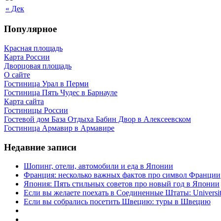
« Дек
Популярное
Красная площадь
Карта России
Дворцовая площадь
О сайте
Гостиница Урал в Перми
Гостиница Пять Чудес в Барнауле
Карта сайта
Гостиницы России
Гостевой дом База Отдыха Бабин Двор в Алексеевском
Гостиница Армавир в Армавире
Недавние записи
Шопинг, отели, автомобили и еда в Японии
Франция: несколько важных фактов про символ Франции
Япония: Пять стильных советов про новый год в Японии
Если вы желаете поехать в Соединенные Штаты: University 
Если вы собрались посетить Швецию: туры в Швецию