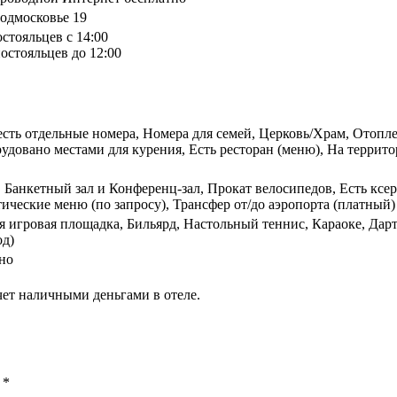
одмосковье 19
остояльцев с 14:00
остояльцев до 12:00
есть отдельные номера, Номера для семей, Церковь/Храм, Отопл
удовано местами для курения, Есть ресторан (меню), На террито
, Банкетный зал и Конференц-зал, Прокат велосипедов, Есть кс
ческие меню (по запросу), Трансфер от/до аэропорта (платный)
я игровая площадка, Бильярд, Настольный теннис, Караоке, Дар
од)
но
чет наличными деньгами в отеле.
ы
*