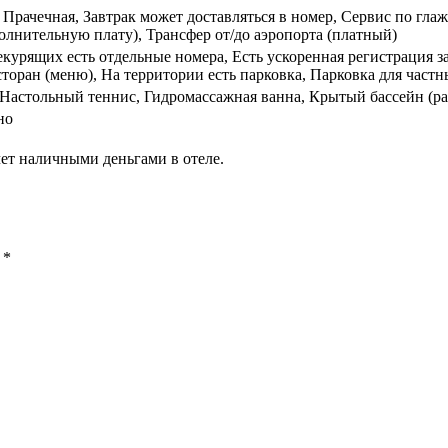
, Прачечная, Завтрак может доставляться в номер, Сервис по гл
олнительную плату), Трансфер от/до аэропорта (платный)
екурящих есть отдельные номера, Есть ускоренная регистрация з
торан (меню), На территории есть парковка, Парковка для частн
 Настольный теннис, Гидромассажная ванна, Крытый бассейн (ра
но
ет наличными деньгами в отеле.
ы
*