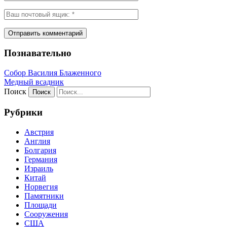
Познавательно
Собор Василия Блаженного
Медный всадник
Поиск
Рубрики
Австрия
Англия
Болгария
Германия
Израиль
Китай
Норвегия
Памятники
Площади
Сооружения
США