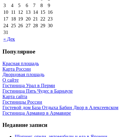
3
4
5
6
7
8
9
10
11
12
13
14
15
16
17
18
19
20
21
22
23
24
25
26
27
28
29
30
31
« Дек
Популярное
Красная площадь
Карта России
Дворцовая площадь
О сайте
Гостиница Урал в Перми
Гостиница Пять Чудес в Барнауле
Карта сайта
Гостиницы России
Гостевой дом База Отдыха Бабин Двор в Алексеевском
Гостиница Армавир в Армавире
Недавние записи
Шопинг, отели, автомобили и еда в Японии