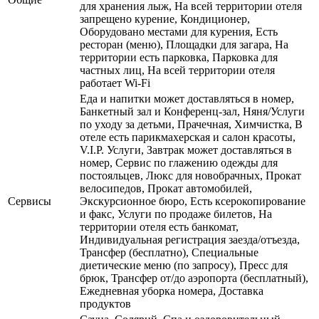
для хранения лыж, На всей территории отеля
запрещено курение, Кондиционер,
Оборудовано местами для курения, Есть
ресторан (меню), Площадки для загара, На
территории есть парковка, Парковка для
частных лиц, На всей территории отеля
работает Wi-Fi
Еда и напитки может доставляться в номер,
Банкетный зал и Конференц-зал, Няня/Услуги
по уходу за детьми, Прачечная, Химчистка, В
отеле есть парикмахерская и салон красоты,
V.I.P. Услуги, Завтрак может доставляться в
номер, Сервис по глажению одежды для
постояльцев, Люкс для новобрачных, Прокат
велосипедов, Прокат автомобилей,
Сервисы
Экскурсионное бюро, Есть ксерокопирование
и факс, Услуги по продаже билетов, На
территории отеля есть банкомат,
Индивидуальная регистрация заезда/отъезда,
Трансфер (бесплатно), Специальные
диетические меню (по запросу), Пресс для
брюк, Трансфер от/до аэропорта (бесплатный),
Ежедневная уборка номера, Доставка
продуктов