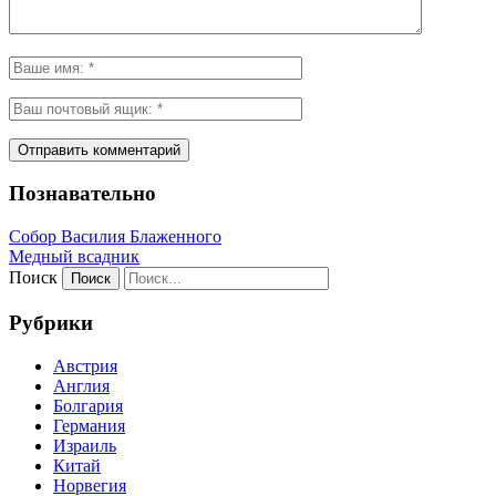
Познавательно
Собор Василия Блаженного
Медный всадник
Поиск
Рубрики
Австрия
Англия
Болгария
Германия
Израиль
Китай
Норвегия