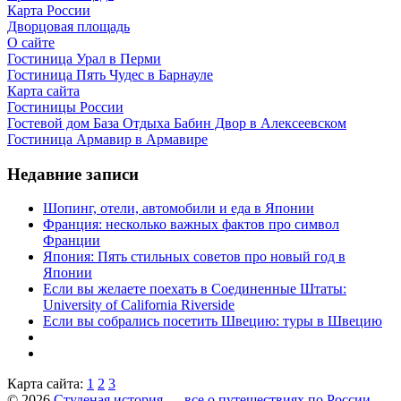
Карта России
Дворцовая площадь
О сайте
Гостиница Урал в Перми
Гостиница Пять Чудес в Барнауле
Карта сайта
Гостиницы России
Гостевой дом База Отдыха Бабин Двор в Алексеевском
Гостиница Армавир в Армавире
Недавние записи
Шопинг, отели, автомобили и еда в Японии
Франция: несколько важных фактов про символ
Франции
Япония: Пять стильных советов про новый год в
Японии
Если вы желаете поехать в Соединенные Штаты:
University of California Riverside
Если вы собрались посетить Швецию: туры в Швецию
Карта сайта:
1
2
3
© 2026
Студеная история — все о путешествиях по России