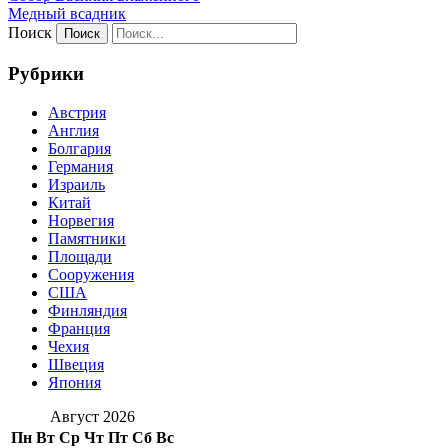
Медный всадник
Поиск
Рубрики
Австрия
Англия
Болгария
Германия
Израиль
Китай
Норвегия
Памятники
Площади
Сооружения
США
Финляндия
Франция
Чехия
Швеция
Япония
Август 2026
Пн
Вт
Ср
Чт
Пт
Сб
Вс