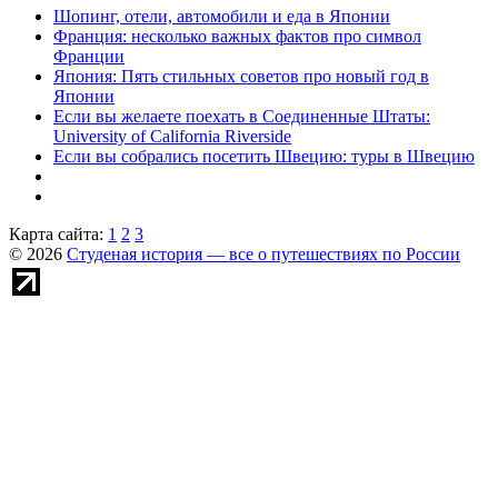
Шопинг, отели, автомобили и еда в Японии
Франция: несколько важных фактов про символ
Франции
Япония: Пять стильных советов про новый год в
Японии
Если вы желаете поехать в Соединенные Штаты:
University of California Riverside
Если вы собрались посетить Швецию: туры в Швецию
Карта сайта:
1
2
3
© 2026
Студеная история — все о путешествиях по России