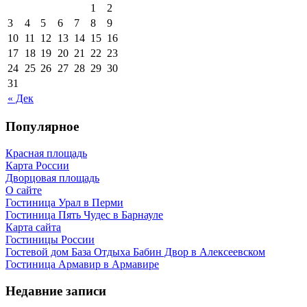
1
2
3
4
5
6
7
8
9
10
11
12
13
14
15
16
17
18
19
20
21
22
23
24
25
26
27
28
29
30
31
« Дек
Популярное
Красная площадь
Карта России
Дворцовая площадь
О сайте
Гостиница Урал в Перми
Гостиница Пять Чудес в Барнауле
Карта сайта
Гостиницы России
Гостевой дом База Отдыха Бабин Двор в Алексеевском
Гостиница Армавир в Армавире
Недавние записи