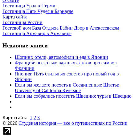
О сайте
Гостиница Урал в Перми
Гостиница Пять Чудес в Барнауле
Карта сайта
Гостиницы России
Гостевой дом База Отдыха Бабин Двор в Алексеевском
Гостиница Армавир в Армавире
Недавние записи
Шопинг, отели, автомобили и еда в Японии
Франция: несколько важных фактов про символ
Франции
Япония: Пять стильных советов про новый год в
Японии
Если вы желаете поехать в Соединенные Штаты:
University of California Riverside
Если вы собрались посетить Швецию: туры в Швецию
Карта сайта:
1
2
3
© 2026
Студеная история — все о путешествиях по России