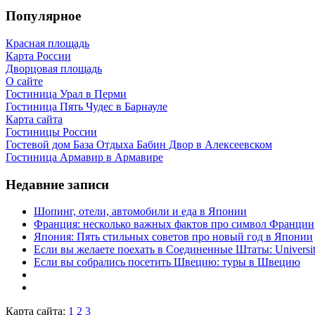
Популярное
Красная площадь
Карта России
Дворцовая площадь
О сайте
Гостиница Урал в Перми
Гостиница Пять Чудес в Барнауле
Карта сайта
Гостиницы России
Гостевой дом База Отдыха Бабин Двор в Алексеевском
Гостиница Армавир в Армавире
Недавние записи
Шопинг, отели, автомобили и еда в Японии
Франция: несколько важных фактов про символ Франции
Япония: Пять стильных советов про новый год в Японии
Если вы желаете поехать в Соединенные Штаты: University 
Если вы собрались посетить Швецию: туры в Швецию
Карта сайта:
1
2
3