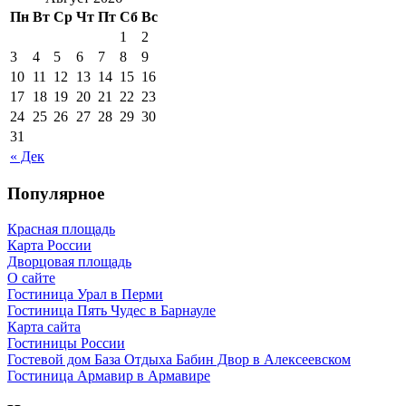
Пн
Вт
Ср
Чт
Пт
Сб
Вс
1
2
3
4
5
6
7
8
9
10
11
12
13
14
15
16
17
18
19
20
21
22
23
24
25
26
27
28
29
30
31
« Дек
Популярное
Красная площадь
Карта России
Дворцовая площадь
О сайте
Гостиница Урал в Перми
Гостиница Пять Чудес в Барнауле
Карта сайта
Гостиницы России
Гостевой дом База Отдыха Бабин Двор в Алексеевском
Гостиница Армавир в Армавире