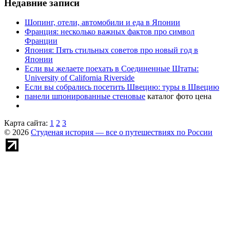
Недавние записи
Шопинг, отели, автомобили и еда в Японии
Франция: несколько важных фактов про символ
Франции
Япония: Пять стильных советов про новый год в
Японии
Если вы желаете поехать в Соединенные Штаты:
University of California Riverside
Если вы собрались посетить Швецию: туры в Швецию
панели шпонированные стеновые
каталог фото цена
Карта сайта:
1
2
3
© 2026
Студеная история — все о путешествиях по России