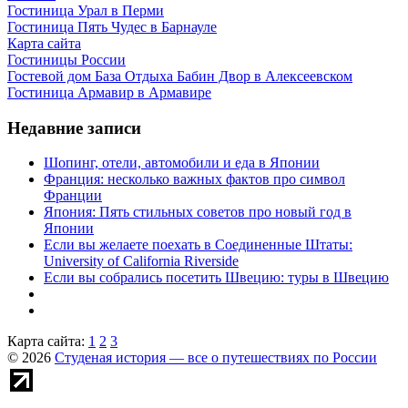
Гостиница Урал в Перми
Гостиница Пять Чудес в Барнауле
Карта сайта
Гостиницы России
Гостевой дом База Отдыха Бабин Двор в Алексеевском
Гостиница Армавир в Армавире
Недавние записи
Шопинг, отели, автомобили и еда в Японии
Франция: несколько важных фактов про символ
Франции
Япония: Пять стильных советов про новый год в
Японии
Если вы желаете поехать в Соединенные Штаты:
University of California Riverside
Если вы собрались посетить Швецию: туры в Швецию
Карта сайта:
1
2
3
© 2026
Студеная история — все о путешествиях по России