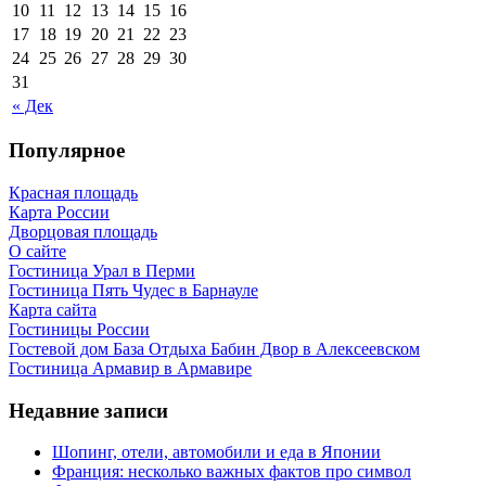
10
11
12
13
14
15
16
17
18
19
20
21
22
23
24
25
26
27
28
29
30
31
« Дек
Популярное
Красная площадь
Карта России
Дворцовая площадь
О сайте
Гостиница Урал в Перми
Гостиница Пять Чудес в Барнауле
Карта сайта
Гостиницы России
Гостевой дом База Отдыха Бабин Двор в Алексеевском
Гостиница Армавир в Армавире
Недавние записи
Шопинг, отели, автомобили и еда в Японии
Франция: несколько важных фактов про символ