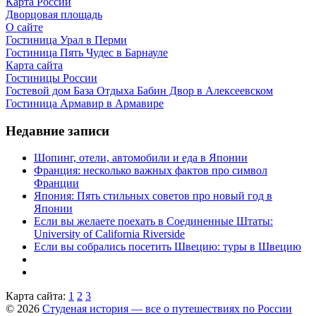
Карта России
Дворцовая площадь
О сайте
Гостиница Урал в Перми
Гостиница Пять Чудес в Барнауле
Карта сайта
Гостиницы России
Гостевой дом База Отдыха Бабин Двор в Алексеевском
Гостиница Армавир в Армавире
Недавние записи
Шопинг, отели, автомобили и еда в Японии
Франция: несколько важных фактов про символ
Франции
Япония: Пять стильных советов про новый год в
Японии
Если вы желаете поехать в Соединенные Штаты:
University of California Riverside
Если вы собрались посетить Швецию: туры в Швецию
Карта сайта:
1
2
3
© 2026
Студеная история — все о путешествиях по России