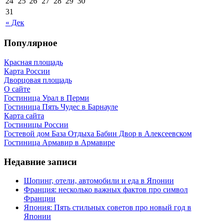
24
25
26
27
28
29
30
31
« Дек
Популярное
Красная площадь
Карта России
Дворцовая площадь
О сайте
Гостиница Урал в Перми
Гостиница Пять Чудес в Барнауле
Карта сайта
Гостиницы России
Гостевой дом База Отдыха Бабин Двор в Алексеевском
Гостиница Армавир в Армавире
Недавние записи
Шопинг, отели, автомобили и еда в Японии
Франция: несколько важных фактов про символ
Франции
Япония: Пять стильных советов про новый год в
Японии