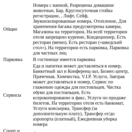
Номера с ванной, Разрешены домашние
животные, Бар, Круглосуточная стойка
регистрации, , Лифт, Сейф,
Звукоизолированные номера, Отопление, Для
храненения багажа предусмотрены камеры,
Общие
Магазины на территории, На всей территории
отеля запрещено курение, Кондиционер, Есть
ресторан (меню), Есть ресторан («шведский
стол»), На территории есть парковка, Парковка
для частных лиц
Парковка
В гостинице имеется парковка
Еда и напитки может доставляться в номер,
Банкетный зал и Конференц-зал, Бизнес-центр,
Прачечная, Химчистка, V.I.P. Услуги, Завтрак
может доставляться в номер, Сервис по
глажению одежды для постояльцев, Чистка
обуви для постояльцев, Есть
Сервисы
ксерокопирование и факс, Услуги по продаже
билетов, На территории отеля есть банкомат,
Услуги консьержа, Трансфер (за
дополнительную плату), Трансфер от/до
аэропорта (платный), Ежедневная уборка
номера
Спорт и