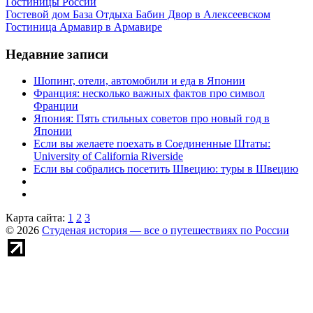
Гостиницы России
Гостевой дом База Отдыха Бабин Двор в Алексеевском
Гостиница Армавир в Армавире
Недавние записи
Шопинг, отели, автомобили и еда в Японии
Франция: несколько важных фактов про символ
Франции
Япония: Пять стильных советов про новый год в
Японии
Если вы желаете поехать в Соединенные Штаты:
University of California Riverside
Если вы собрались посетить Швецию: туры в Швецию
Карта сайта:
1
2
3
© 2026
Студеная история — все о путешествиях по России