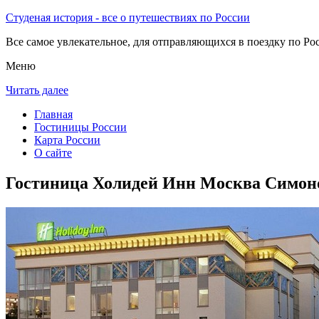
Студеная история - все о путешествиях по России
Все самое увлекательное, для отправляющихся в поездку по Рос
Меню
Читать далее
Главная
Гостиницы России
Карта России
О сайте
Гостиница Холидей Инн Москва Симон