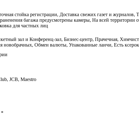
точная стойка регистрации, Доставка свежих газет и журналов, Т
раненения багажа предусмотрены камеры, На всей территории 
рковка для частных лиц
кетный зал и Конференц-зал, Бизнес-центр, Прачечная, Химчистка
я новобрачных, Обмен валюты, Упакованные ланчи, Есть ксероко
ории
Club, JCB, Maestro
ы
*