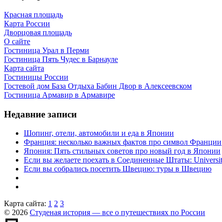
Красная площадь
Карта России
Дворцовая площадь
О сайте
Гостиница Урал в Перми
Гостиница Пять Чудес в Барнауле
Карта сайта
Гостиницы России
Гостевой дом База Отдыха Бабин Двор в Алексеевском
Гостиница Армавир в Армавире
Недавние записи
Шопинг, отели, автомобили и еда в Японии
Франция: несколько важных фактов про символ Франции
Япония: Пять стильных советов про новый год в Японии
Если вы желаете поехать в Соединенные Штаты: University 
Если вы собрались посетить Швецию: туры в Швецию
Карта сайта:
1
2
3
© 2026
Студеная история — все о путешествиях по России