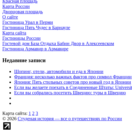
Красная площадь
Карта России
Дворцовая площадь
О сайте
Гостиница Урал в Перми
Гостиница Пять Чудес в Барнауле
Карта сайта
Гостиницы России
Гостевой дом База Отдыха Бабин Двор в Алексеевском
Гостиница Армавир в Армавире
Недавние записи
Шопинг, отели, автомобили и еда в Японии
Франция: несколько важных фактов про символ Франции
Япония: Пять стильных советов про новый год в Японии
Если вы желаете поехать в Соединенные Штаты: University 
Если вы собрались посетить Швецию: туры в Швецию
Карта сайта:
1
2
3
© 2026
Студеная история — все о путешествиях по России