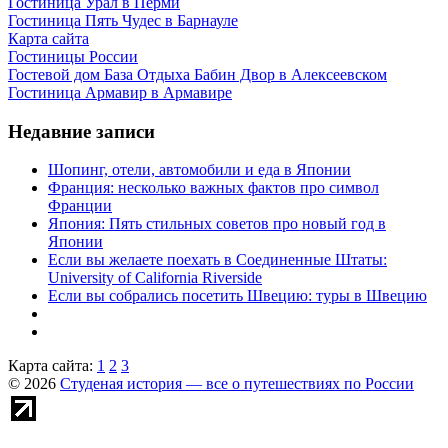
Гостиница Урал в Перми
Гостиница Пять Чудес в Барнауле
Карта сайта
Гостиницы России
Гостевой дом База Отдыха Бабин Двор в Алексеевском
Гостиница Армавир в Армавире
Недавние записи
Шопинг, отели, автомобили и еда в Японии
Франция: несколько важных фактов про символ
Франции
Япония: Пять стильных советов про новый год в
Японии
Если вы желаете поехать в Соединенные Штаты:
University of California Riverside
Если вы собрались посетить Швецию: туры в Швецию
Карта сайта:
1
2
3
© 2026
Студеная история — все о путешествиях по России