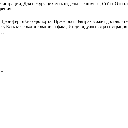
егистрации, Для некурящих есть отдельные номера, Сейф, Отопл
урения
 Трансфер от/до аэропорта, Прачечная, Завтрак может доставлят
, Есть ксерокопирование и факс, Индивидуальная регистрация з
но
ы
*