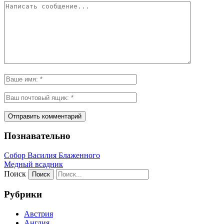
Познавательно
Собор Василия Блаженного
Медный всадник
Поиск
Рубрики
Австрия
Англия