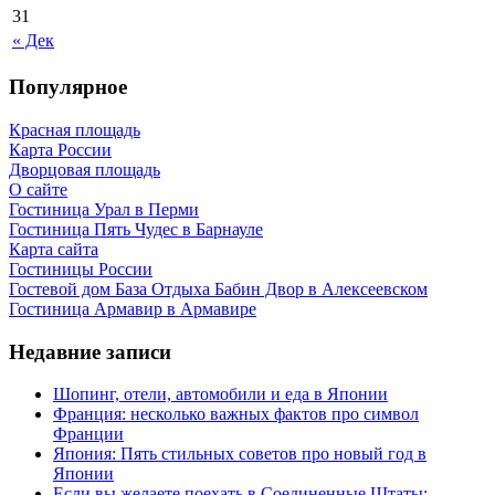
31
« Дек
Популярное
Красная площадь
Карта России
Дворцовая площадь
О сайте
Гостиница Урал в Перми
Гостиница Пять Чудес в Барнауле
Карта сайта
Гостиницы России
Гостевой дом База Отдыха Бабин Двор в Алексеевском
Гостиница Армавир в Армавире
Недавние записи
Шопинг, отели, автомобили и еда в Японии
Франция: несколько важных фактов про символ
Франции
Япония: Пять стильных советов про новый год в
Японии
Если вы желаете поехать в Соединенные Штаты: