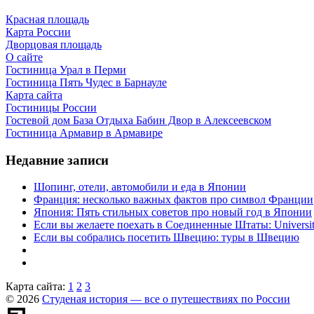
Красная площадь
Карта России
Дворцовая площадь
О сайте
Гостиница Урал в Перми
Гостиница Пять Чудес в Барнауле
Карта сайта
Гостиницы России
Гостевой дом База Отдыха Бабин Двор в Алексеевском
Гостиница Армавир в Армавире
Недавние записи
Шопинг, отели, автомобили и еда в Японии
Франция: несколько важных фактов про символ Франции
Япония: Пять стильных советов про новый год в Японии
Если вы желаете поехать в Соединенные Штаты: University 
Если вы собрались посетить Швецию: туры в Швецию
Карта сайта:
1
2
3
© 2026
Студеная история — все о путешествиях по России