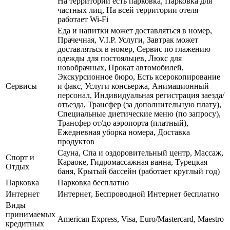
На территории есть парковка, Парковка для
частных лиц, На всей территории отеля
работает Wi-Fi
Еда и напитки может доставляться в номер,
Прачечная, V.I.P. Услуги, Завтрак может
доставляться в номер, Сервис по глажению
одежды для постояльцев, Люкс для
новобрачных, Прокат автомобилей,
Экскурсионное бюро, Есть ксерокопирование
Сервисы
и факс, Услуги консьержа, Анимационный
персонал, Индивидуальная регистрация заезда/
отъезда, Трансфер (за дополнительную плату),
Специальные диетические меню (по запросу),
Трансфер от/до аэропорта (платный),
Ежедневная уборка номера, Доставка
продуктов
Сауна, Спа и оздоровительный центр, Массаж,
Спорт и
Караоке, Гидромассажная ванна, Турецкая
Отдых
баня, Крытый бассейн (работает круглый год)
Парковка
Парковка бесплатно
Интернет
Интернет, Беспроводной Интернет бесплатно
Виды
принимаемых
American Express, Visa, Euro/Mastercard, Maestro
кредитных