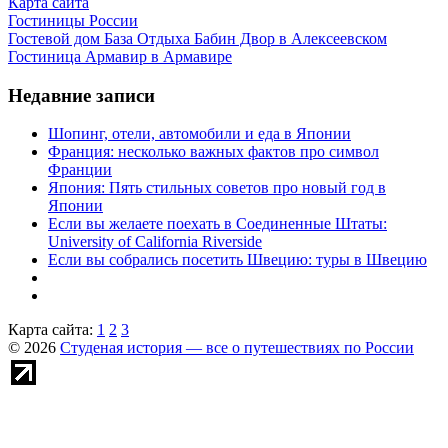
Карта сайта
Гостиницы России
Гостевой дом База Отдыха Бабин Двор в Алексеевском
Гостиница Армавир в Армавире
Недавние записи
Шопинг, отели, автомобили и еда в Японии
Франция: несколько важных фактов про символ
Франции
Япония: Пять стильных советов про новый год в
Японии
Если вы желаете поехать в Соединенные Штаты:
University of California Riverside
Если вы собрались посетить Швецию: туры в Швецию
Карта сайта:
1
2
3
© 2026
Студеная история — все о путешествиях по России