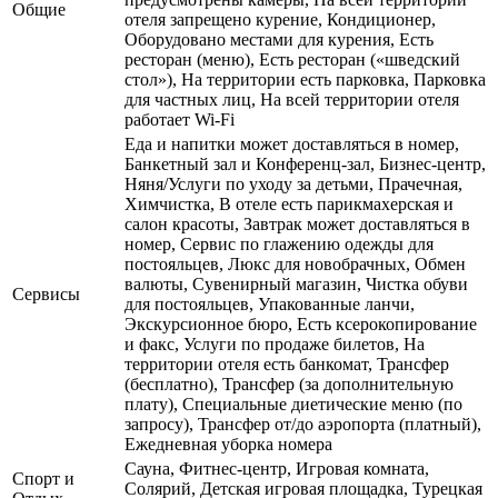
Общие
отеля запрещено курение, Кондиционер,
Оборудовано местами для курения, Есть
ресторан (меню), Есть ресторан («шведский
стол»), На территории есть парковка, Парковка
для частных лиц, На всей территории отеля
работает Wi-Fi
Еда и напитки может доставляться в номер,
Банкетный зал и Конференц-зал, Бизнес-центр,
Няня/Услуги по уходу за детьми, Прачечная,
Химчистка, В отеле есть парикмахерская и
салон красоты, Завтрак может доставляться в
номер, Сервис по глажению одежды для
постояльцев, Люкс для новобрачных, Обмен
валюты, Сувенирный магазин, Чистка обуви
Сервисы
для постояльцев, Упакованные ланчи,
Экскурсионное бюро, Есть ксерокопирование
и факс, Услуги по продаже билетов, На
территории отеля есть банкомат, Трансфер
(бесплатно), Трансфер (за дополнительную
плату), Специальные диетические меню (по
запросу), Трансфер от/до аэропорта (платный),
Ежедневная уборка номера
Сауна, Фитнес-центр, Игровая комната,
Спорт и
Солярий, Детская игровая площадка, Турецкая