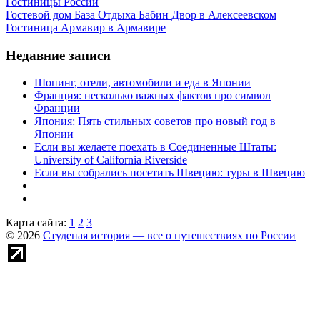
Гостиницы России
Гостевой дом База Отдыха Бабин Двор в Алексеевском
Гостиница Армавир в Армавире
Недавние записи
Шопинг, отели, автомобили и еда в Японии
Франция: несколько важных фактов про символ
Франции
Япония: Пять стильных советов про новый год в
Японии
Если вы желаете поехать в Соединенные Штаты:
University of California Riverside
Если вы собрались посетить Швецию: туры в Швецию
Карта сайта:
1
2
3
© 2026
Студеная история — все о путешествиях по России