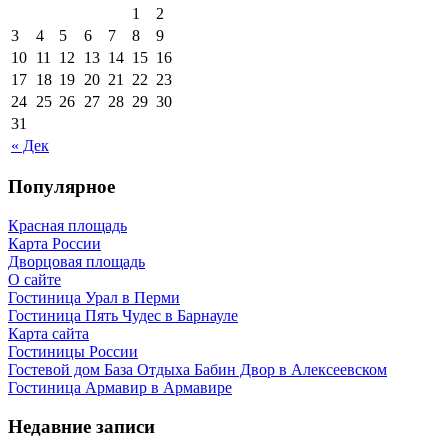
1
2
3
4
5
6
7
8
9
10
11
12
13
14
15
16
17
18
19
20
21
22
23
24
25
26
27
28
29
30
31
« Дек
Популярное
Красная площадь
Карта России
Дворцовая площадь
О сайте
Гостиница Урал в Перми
Гостиница Пять Чудес в Барнауле
Карта сайта
Гостиницы России
Гостевой дом База Отдыха Бабин Двор в Алексеевском
Гостиница Армавир в Армавире
Недавние записи