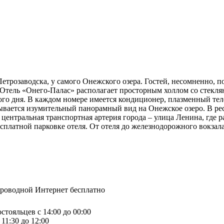
трозаводска, у самого Онежского озера. Гостей, несомненно, 
.Отель «Онего-Палас» располагает просторным холлом со стекл
го дня. В каждом номере имеется кондиционер, плазменный теле
ывается изумительный панорамный вид на Онежское озеро. В рес
 центральная транспортная артерия города – улица Ленина, где 
платной парковке отеля. От отеля до железнодорожного вокзала 
спроводной Интернет бесплатно
стояльцев с 14:00 до 00:00
11:30 до 12:00