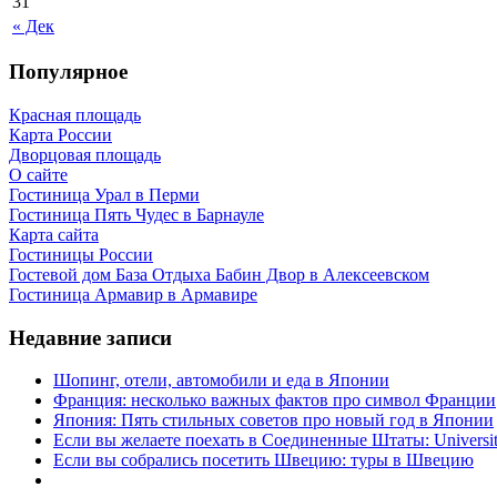
31
« Дек
Популярное
Красная площадь
Карта России
Дворцовая площадь
О сайте
Гостиница Урал в Перми
Гостиница Пять Чудес в Барнауле
Карта сайта
Гостиницы России
Гостевой дом База Отдыха Бабин Двор в Алексеевском
Гостиница Армавир в Армавире
Недавние записи
Шопинг, отели, автомобили и еда в Японии
Франция: несколько важных фактов про символ Франции
Япония: Пять стильных советов про новый год в Японии
Если вы желаете поехать в Соединенные Штаты: University 
Если вы собрались посетить Швецию: туры в Швецию