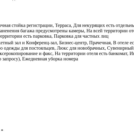
очная стойка регистрации, Терраса, Для некурящих есть отдельны
аненения багажа предусмотрены камеры, На всей территории оте
территории есть парковка, Парковка для частных лиц
етный зал и Конференц-зал, Бизнес-центр, Прачечная, В отеле ест
ию одежды для постояльцев, Люкс для новобрачных, Сувенирный 
серокопирование и факс, На территории отеля есть банкомат, И
 запросу), Ежедневная уборка номера
ы
*