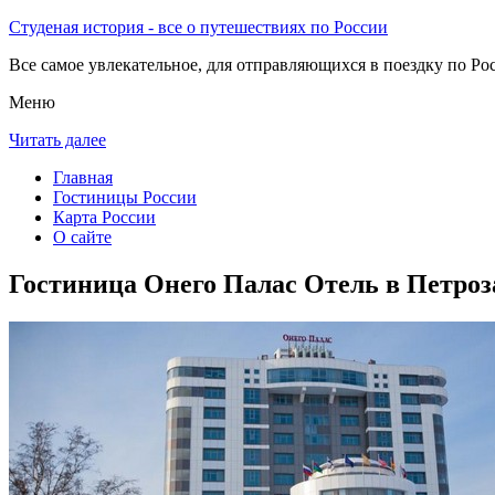
Студеная история - все о путешествиях по России
Все самое увлекательное, для отправляющихся в поездку по Рос
Меню
Читать далее
Главная
Гостиницы России
Карта России
О сайте
Гостиница Онего Палас Отель в Петроз