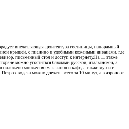
порадует впечатляющая архитектура гостиницы, панорамный
янной крышей, с пианино и удобными кожаными диванами, где
визор, письменный стол и доступ к интернету.На 11 этаже
торане можно угоститься блюдами русской, итальянской, а
расположено множество магазинов и кафе, а также музеи и
Петрозаводска можно доехать всего за 10 минут, а в аэропорт