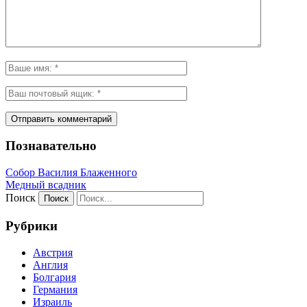
Познавательно
Собор Василия Блаженного
Медный всадник
Поиск
Рубрики
Австрия
Англия
Болгария
Германия
Израиль