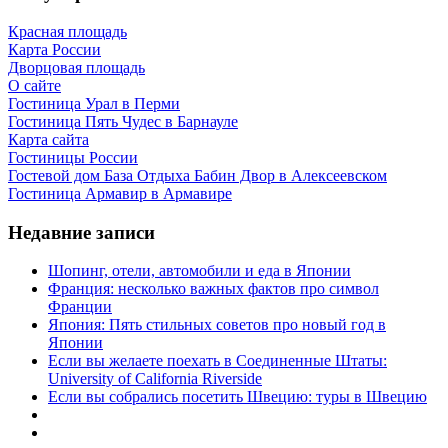
Красная площадь
Карта России
Дворцовая площадь
О сайте
Гостиница Урал в Перми
Гостиница Пять Чудес в Барнауле
Карта сайта
Гостиницы России
Гостевой дом База Отдыха Бабин Двор в Алексеевском
Гостиница Армавир в Армавире
Недавние записи
Шопинг, отели, автомобили и еда в Японии
Франция: несколько важных фактов про символ
Франции
Япония: Пять стильных советов про новый год в
Японии
Если вы желаете поехать в Соединенные Штаты:
University of California Riverside
Если вы собрались посетить Швецию: туры в Швецию