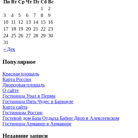
Пн
Вт
Ср
Чт
Пт
Сб
Вс
1
2
3
4
5
6
7
8
9
10
11
12
13
14
15
16
17
18
19
20
21
22
23
24
25
26
27
28
29
30
31
« Дек
Популярное
Красная площадь
Карта России
Дворцовая площадь
О сайте
Гостиница Урал в Перми
Гостиница Пять Чудес в Барнауле
Карта сайта
Гостиницы России
Гостевой дом База Отдыха Бабин Двор в Алексеевском
Гостиница Армавир в Армавире
Недавние записи