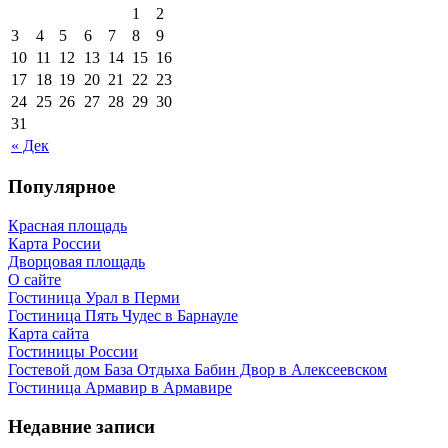
1
2
3
4
5
6
7
8
9
10
11
12
13
14
15
16
17
18
19
20
21
22
23
24
25
26
27
28
29
30
31
« Дек
Популярное
Красная площадь
Карта России
Дворцовая площадь
О сайте
Гостиница Урал в Перми
Гостиница Пять Чудес в Барнауле
Карта сайта
Гостиницы России
Гостевой дом База Отдыха Бабин Двор в Алексеевском
Гостиница Армавир в Армавире
Недавние записи