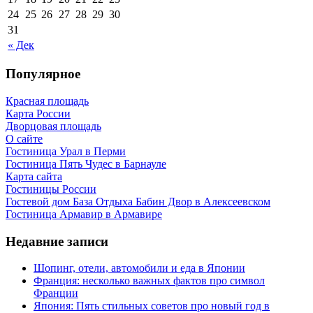
24
25
26
27
28
29
30
31
« Дек
Популярное
Красная площадь
Карта России
Дворцовая площадь
О сайте
Гостиница Урал в Перми
Гостиница Пять Чудес в Барнауле
Карта сайта
Гостиницы России
Гостевой дом База Отдыха Бабин Двор в Алексеевском
Гостиница Армавир в Армавире
Недавние записи
Шопинг, отели, автомобили и еда в Японии
Франция: несколько важных фактов про символ
Франции
Япония: Пять стильных советов про новый год в