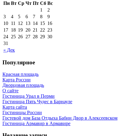
Пн
Вт
Ср
Чт
Пт
Сб
Вс
1
2
3
4
5
6
7
8
9
10
11
12
13
14
15
16
17
18
19
20
21
22
23
24
25
26
27
28
29
30
31
« Дек
Популярное
Красная площадь
Карта России
Дворцовая площадь
О сайте
Гостиница Урал в Перми
Гостиница Пять Чудес в Барнауле
Карта сайта
Гостиницы России
Гостевой дом База Отдыха Бабин Двор в Алексеевском
Гостиница Армавир в Армавире
Недавние записи