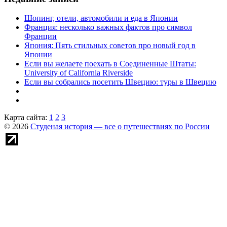
Шопинг, отели, автомобили и еда в Японии
Франция: несколько важных фактов про символ
Франции
Япония: Пять стильных советов про новый год в
Японии
Если вы желаете поехать в Соединенные Штаты:
University of California Riverside
Если вы собрались посетить Швецию: туры в Швецию
Карта сайта:
1
2
3
© 2026
Студеная история — все о путешествиях по России