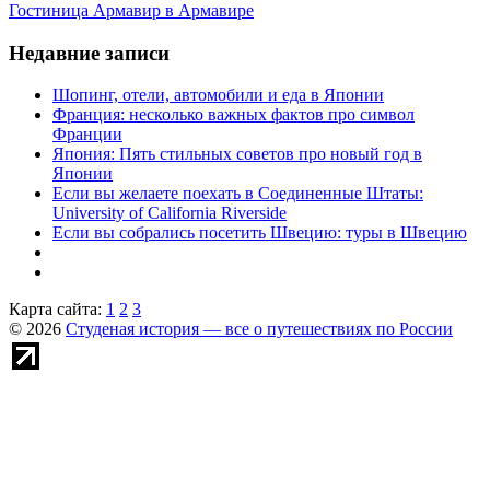
Гостиница Армавир в Армавире
Недавние записи
Шопинг, отели, автомобили и еда в Японии
Франция: несколько важных фактов про символ
Франции
Япония: Пять стильных советов про новый год в
Японии
Если вы желаете поехать в Соединенные Штаты:
University of California Riverside
Если вы собрались посетить Швецию: туры в Швецию
Карта сайта:
1
2
3
© 2026
Студеная история — все о путешествиях по России